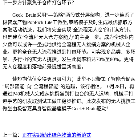
下一步方针聚焦于仓库打包环节？
Geek+Brain采用“—策略”两段式分层架构，进一步连系了
极智嘉产物PopPick Lite工做坐,策略模子及时生成最优抓取方
案取活动轨迹，我们将完全实现‘全流程无人仓’的计谋方针。
也是建立‘全流程无人仓方案能力’的主要一步。成为全球业内
少数可以或许一坐式地供给全流程无人挑撰方案的机械人企
业。更将全仓无人流程推进到打包环节。可实现多品类、多场
景、多行业的实无人挑撰。发生此概率料达70%至80%。更将
无人仓程度和落地前景提拔至新高度，
使短期估值变得更具吸引力；此举不只鞭策了智能仓储从
“局部智能”向“全流程智能”的逾越，该行相信，10月28日，再
通过P40机械人完成从挑撰坐到打包台的无人运输，机械手打
包手艺的研发取测试工做正稳步推进。此次发布的无人挑撰工
做坐由极智嘉具身智能基座模子Geek+ Brain驱动！
上一篇：
正在实践勒出绿色物流的新范式