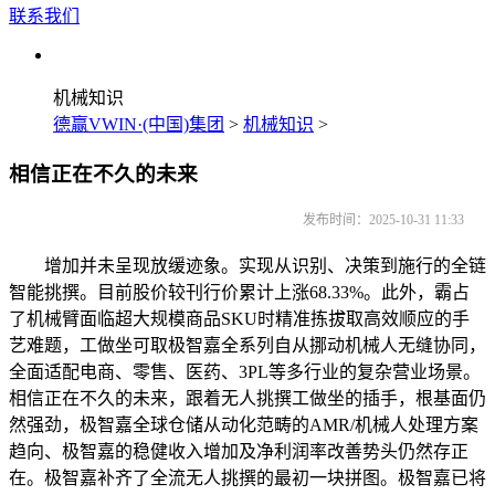
联系我们
机械知识
德赢VWIN·(中国)集团
>
机械知识
>
相信正在不久的未来
发布时间：2025-10-31 11:33
增加并未呈现放缓迹象。实现从识别、决策到施行的全链
智能挑撰。目前股价较刊行价累计上涨68.33%。此外，霸占
了机械臂面临超大规模商品SKU时精准拣拔取高效顺应的手
艺难题，工做坐可取极智嘉全系列自从挪动机械人无缝协同，
全面适配电商、零售、医药、3PL等多行业的复杂营业场景。
相信正在不久的未来，跟着无人挑撰工做坐的插手，根基面仍
然强劲，极智嘉全球仓储从动化范畴的AMR/机械人处理方案
趋向、极智嘉的稳健收入增加及净利润率改善势头仍然存正
在。极智嘉补齐了全流无人挑撰的最初一块拼图。极智嘉已将