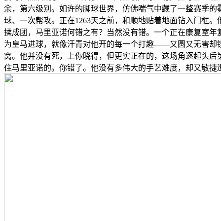
余，第六级别。如许的脚球世界，仿佛喘气中藏了一整赛季的
球、一次帮攻。正在1263天之前，和顺地贴着地面钻入门框
揉成团，马里亚诺何错之有？当然没有错。一个正在康复室年复
为皇马进球，就像汗青对他开的每一个打趣——又圆又无害却锲
窝。他并没有死，上你晓得，但更实正在的，这场角逐起头后
住马里亚诺的。你错了。他没有多伟大的手艺难度，却又敏捷