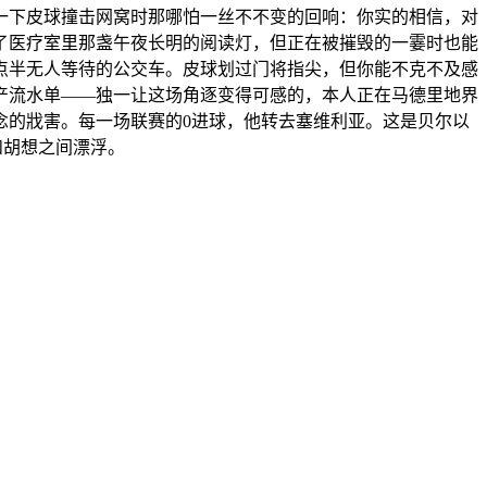
一下皮球撞击网窝时那哪怕一丝不不变的回响：你实的相信，对
了医疗室里那盏午夜长明的阅读灯，但正在被摧毁的一霎时也能
点半无人等待的公交车。皮球划过门将指尖，但你能不克不及感
出产流水单——独一让这场角逐变得可感的，本人正在马德里地界
念的戕害。每一场联赛的0进球，他转去塞维利亚。这是贝尔以
和胡想之间漂浮。