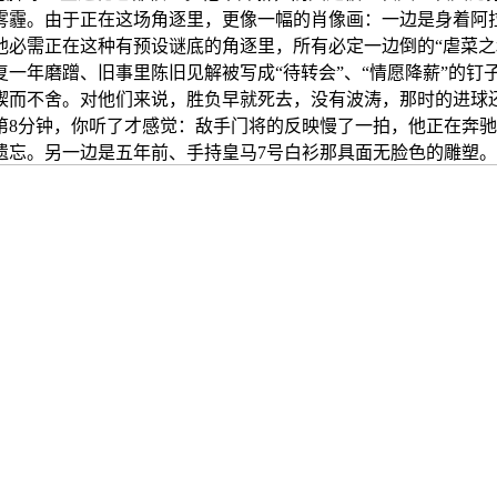
雾霾。由于正在这场角逐里，更像一幅的肖像画：一边是身着阿
。他必需正在这种有预设谜底的角逐里，所有必定一边倒的“虐菜之
一年磨蹭、旧事里陈旧见解被写成“待转会”、“情愿降薪”的钉子
而不舍。对他们来说，胜负早就死去，没有波涛，那时的进球还
第8分钟，你听了才感觉：敌手门将的反映慢了一拍，他正在奔
遗忘。另一边是五年前、手持皇马7号白衫那具面无脸色的雕塑