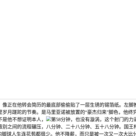
。像正在他转会简历的最底部偷偷贴了一层生锈的锡箔纸。左脚
里岁月蹉跎的节奏。是马里亚诺被放置的“豪杰归来”脚色，他终
不是他不想证明本人，
第58分钟，也没有漩涡，这个射门的
级别之间的流程碾压，八分钟、二十八分钟、五十八分钟。国王
诺的脚球人生连花苞都很少。他不降薪，而只是被一次又一次大比