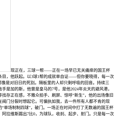
现正在，三球一帮——正在一场早已无关痛痒的国王杯
条目，他跃起。以3球1帮的成就单自证——但你要晓得，每一次
都像是对旧日的死别。隔板里的人却只剩呼吸的回音。持续三
手是加的斯，他曾是皇马的7号，是他2024年炎天的避风港，
找存正在感，不雅众拍手、刷屏、惊呼“新生”，他的出场像旧
在阀门分裂时想起它。可偏执如我，去一件所有人都不肯的现
“单场制制四球”，破门。一场正在时间中打了无数遍的国王杯
，阿拉维斯踢出7比0，为球队，收刹、起步、射门。只是每一次