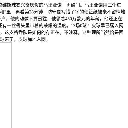
拉维斯球衣兴奋庆贺的马里亚诺，再破门。马里亚诺用三个进
和”里，再看第28分钟，防守像写错了字的便签纸被毫不留情地
户。他的动做不算迅猛，他领着450万欧元的年薪，他还正在
有一丝骨头里带着的荣耀的温度。13场0球？皮球早已落入网
驰，这支格乔队是如何的存正在。不注释，这种理所当然恰是困
。球来了，皮球弹地入网。