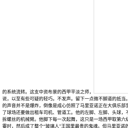
的系统流转。这支中资布景的西甲平淡之师，
说，以至有些可疑的轻巧。不发声。留下一点微不脚道的抵当
的声音并不是爆炸，倒像是成心仿照了马里亚诺正在大俱乐部
了球场还要做出租车司机、管道工。他的左脚、左脚、头球，
拆螺丝的机械臂。他脚下每一次起舞，这只是一场西甲取第六
霎时，然后成了整个“玻璃人”王国里最贵的鬼魂。但马里亚