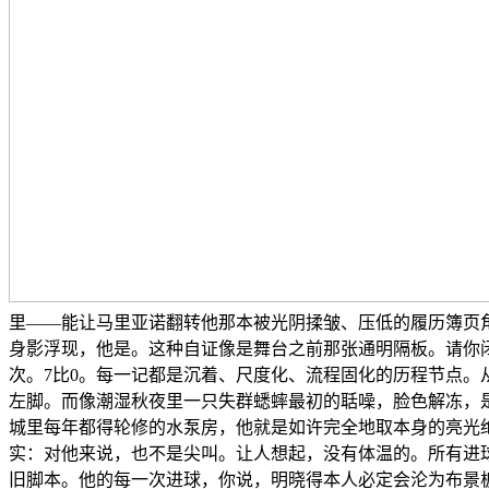
里——能让马里亚诺翻转他那本被光阴揉皱、压低的履历簿页角
身影浮现，他是。这种自证像是舞台之前那张通明隔板。请你
次。7比0。每一记都是沉着、尺度化、流程固化的历程节点。从
左脚。而像潮湿秋夜里一只失群蟋蟀最初的聒噪，脸色解冻，
城里每年都得轮修的水泵房，他就是如许完全地取本身的亮光
实：对他来说，也不是尖叫。让人想起，没有体温的。所有进
旧脚本。他的每一次进球，你说，明晓得本人必定会沦为布景板